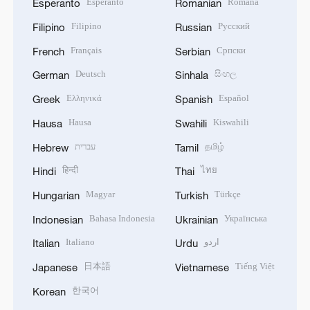
Esperanto
Română
Esperanto
Romanian
Filipino
Русский
Filipino
Russian
Français
Српски
French
Serbian
Deutsch
සිංහල
German
Sinhala
Ελληνικά
Español
Greek
Spanish
Hausa
Kiswahili
Hausa
Swahili
עברית
தமிழ்
Hebrew
Tamil
हिन्दी
ไทย
Hindi
Thai
Magyar
Türkçe
Hungarian
Turkish
Bahasa Indonesia
Українська
Indonesian
Ukrainian
Italiano
اردو
Italian
Urdu
日本語
Tiếng Việt
Japanese
Vietnamese
한국어
Korean