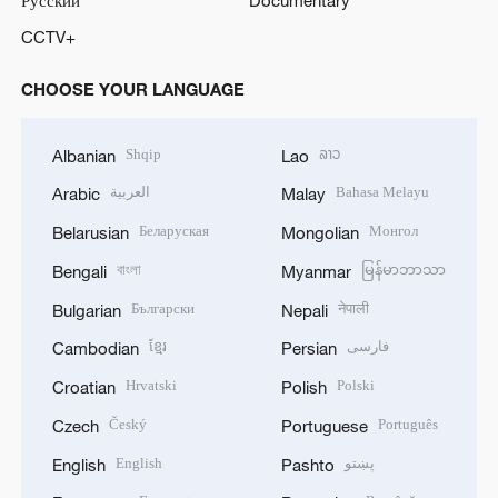
CCTV+
CHOOSE YOUR LANGUAGE
Shqip
ລາວ
Albanian
Lao
العربية
Bahasa Melayu
Arabic
Malay
Беларуская
Монгол
Belarusian
Mongolian
বাংলা
မြန်မာဘာသာ
Bengali
Myanmar
Български
नेपाली
Bulgarian
Nepali
ខ្មែរ
فارسی
Cambodian
Persian
Hrvatski
Polski
Croatian
Polish
Český
Português
Czech
Portuguese
English
پښتو
English
Pashto