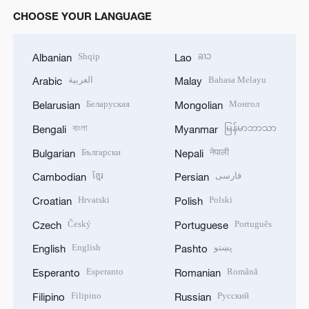
CHOOSE YOUR LANGUAGE
Shqip
ລາວ
Albanian
Lao
العربية
Bahasa Melayu
Arabic
Malay
Беларуская
Монгол
Belarusian
Mongolian
বাংলা
မြန်မာဘာသာ
Bengali
Myanmar
Български
नेपाली
Bulgarian
Nepali
ខ្មែរ
فارسی
Cambodian
Persian
Hrvatski
Polski
Croatian
Polish
Český
Português
Czech
Portuguese
English
پښتو
English
Pashto
Esperanto
Română
Esperanto
Romanian
Filipino
Русский
Filipino
Russian