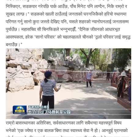
निस्किएर, सडकपार गरेपछि पार्क आउँछ, पाँच मिनेट पनि लाग्दैन, निकै राम्रो र
सुखद लाग्छ।" सडकको खाली ठाउँलाई जनताको घरनजिकैको हरियो स्थानमा
परिणत गर्नु सानो कुरा जस्तो देखिए पनि, यसले शहरको न्यानोपनलाई जनतासम्म
पुर्याउँछ। महासचिव सी चिनफिङले भन्नुभएझैँ, "दैनिक जीवनको आधारभूत
आवश्यकता, हरेक 'सानो परिवार' को चहलपहलले चीनको 'ठूलो परिवार'लाई समृद्ध
बनाउँछ।"
राम्रो बासस्थानका अतिरिक्त, सर्वसाधारणका लागि सबैभन्दा महत्त्वपूर्ण विषय
भनेको 'एक ज्येष्ठ र एक बालक'बिमा तथा स्वास्थ्य सेवा नै हो। आनहुई प्रान्तको