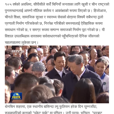
१०५ वर्षको अवधिमा, सीपीसीले सधैँ चिनियाँ जनताका लागि खुसी र चीन राष्ट्रको
पुनरुत्थानलाई आफ्नो मौलिक कर्तव्य र आकांक्षाको रूपमा लिएको छ। हिजोआज,
चीनले शिक्षा, सामाजिक सुरक्षा र स्वास्थ्य सेवाको क्षेत्रमा विश्वमै सबैभन्दा ठूलो
प्रणाली निर्माण गरिसकेको छ, निरपेक्ष गरिबीको समस्यालाई ऐतिहासिक रूपमा
समाधान गरेको छ, र समग्र रूपमा सम्पन्न समाजको निर्माण पूरा गरेको छ। यी
विशाल उपलब्धिहरू वास्तवमा सर्वसाधारणको पहुँचभित्रको दैनिक जीवनको
चहलपहलमा लुकेका छन्।
थेनचिन शहरमा, एक स्थानीय बासिन्दा ल्यु फुलियन हरेक दिन घुम्नजाँदा,
सडकपारिको कुनाको "पकेट पार्क" मा पुग्छिन्। उनी प्रायः भन्छिन्, "घरबाट