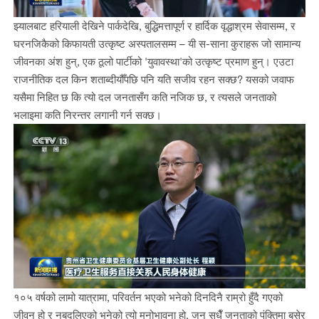
झ्यालबाट हरियाली देखिने पार्कदेखि, बुद्धिमत्तापूर्ण र हार्दिक वृद्धाश्रम सेवासम्म, र
घरनजिकैको किफायती उत्कृष्ट अस्पतालसम्म – यी स-साना कुराहरू जो सामान्य
जीवनका अंश हुन्, एक ठूलो पार्टीको 'युवावस्था'को उत्कृष्ट प्रमाण हुन्। एउटा
राजनीतिक दल किन शताब्दीयौँपछि पनि यति सजीव रहन सक्छ? यसको जवाफ
यसैमा निहित छ कि त्यो दल जनतासँग कति नजिक छ, र त्यसले जनताको
भलाइमा कति निरन्तर लगानी गर्न सक्छ।
१०५ वर्षको लामो यात्रामा, परिवर्तन भएको भनेको दिनदिनै राम्रो हुँदै गएको
जीवन हो र नबदलिएको भनेको त्यो मनोभावना हो, जुन सधैँ जनताको पंक्तिमा बसेर