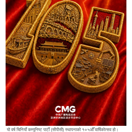
यो वर्ष चिनियाँ कम्युनिष्ट पार्टी (सीपीसी) स्थापनाको १०५औँ वार्षिकोत्सव हो।