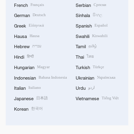
Français
Српски
French
Serbian
Deutsch
සිංහල
German
Sinhala
Ελληνικά
Español
Greek
Spanish
Hausa
Kiswahili
Hausa
Swahili
עברית
தமிழ்
Hebrew
Tamil
हिन्दी
ไทย
Hindi
Thai
Magyar
Türkçe
Hungarian
Turkish
Bahasa Indonesia
Українська
Indonesian
Ukrainian
Italiano
اردو
Italian
Urdu
日本語
Tiếng Việt
Japanese
Vietnamese
한국어
Korean