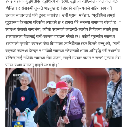
हफेई शहरको बुद्धिमत्तापूर्ण वृद्धाश्रम केन्द्रमा, वृद्धा ली रुइछिनले केवल कल बटन
थिच्छिन् र सेवाकर्मी तुरुन्तै आइपुग्छन्; रेडारको सक्रियताले बाहिर काम गर्ने
उनका सन्तानलाई पनि ढुक्क बनाउँछ। उनी प्रायः भन्छिन्, "प्रविधिले हाम्रो
वृद्धावस्था हेरचाहमा परिवर्तन ल्याएको छ र हाम्रा धेरै समस्या समाधान गरेको छ।"
स्वास्थ्य सेवाको सन्दर्भमा, क्वीचौ प्रान्तको काउन्टी-स्तरीय चिकित्सा संघले ठूला
अस्पतालका विज्ञलाई गाउँ-सहरमा पठाउने गरेको छ। क्वीचौ प्रान्तीय स्वास्थ्य
आयोगको ग्रामीण स्वास्थ्य सेवा विभागका उपनिर्देशक छङ यिङले भन्नुभयो, "गाउँ-
सहरको स्वास्थ्य केन्द्र र गाउँको स्वास्थ्य स्टेसनको क्षमता अभिवृद्धि गरी स्थानीय
बासिन्दालाई नजिकै स्वास्थ्य सेवा पाउन, राम्रो उपचार पाउन र सस्तो मूल्यमा सेवा
पाउन सक्षम बनाउनु हाम्रो लक्ष्य हो।"