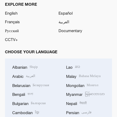
EXPLORE MORE
English
Español
Français
العربية
Русский
Documentary
CCTV+
CHOOSE YOUR LANGUAGE
Shqip
ລາວ
Albanian
Lao
العربية
Bahasa Melayu
Arabic
Malay
Беларуская
Монгол
Belarusian
Mongolian
বাংলা
မြန်မာဘာသာ
Bengali
Myanmar
Български
नेपाली
Bulgarian
Nepali
ខ្មែរ
فارسی
Cambodian
Persian