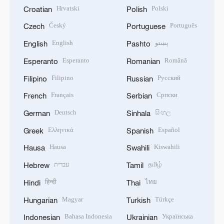
Hrvatski
Polski
Croatian
Polish
Český
Português
Czech
Portuguese
English
پښتو
English
Pashto
Esperanto
Română
Esperanto
Romanian
Filipino
Русский
Filipino
Russian
Français
Српски
French
Serbian
Deutsch
සිංහල
German
Sinhala
Ελληνικά
Español
Greek
Spanish
Hausa
Kiswahili
Hausa
Swahili
עברית
தமிழ்
Hebrew
Tamil
हिन्दी
ไทย
Hindi
Thai
Magyar
Türkçe
Hungarian
Turkish
Bahasa Indonesia
Українська
Indonesian
Ukrainian