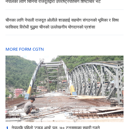
नेपालका लागि चिनियाँ राजदूतद्वारा उपराष्ट्रपतिसँग शिष्टाचार भेट
चीनका लागि नेपाली राजदूत ओलीले शाङहाई सहयोग संगठनको भूमिका र विश्व
फासिवाद विरोधी युद्धमा चीनको उल्लेखनीय योगदानको प्रशंसा
MORE FORM CGTN
1
नेपालकै पहिलो ‘टाइड आर्च’ पुल, ७० टनसम्मका सवारी गुड्ने