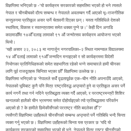
विज्ञप्तिमा भनिएको छ -‘यो कार्यक्रम सरकारको सहमतिमा भएको हो भने त्यसले
नेपाल र चीनबीचको दौत्य सम्बन्ध र नेपालले अवलम्बन गर्दै आएको भू–राजनीतिक
सन्तुलनमा प्रतिकूल असर पार्ने चेतावनी दिएका छन्। यस्ता गतिविधिले देशको
स्थायित्व, विकास र स्वतन्त्रतामा समेत धक्का पुग्ने छ।’ केही दिन अगाडि
काठमाडौँमा १४औँ दलाइ लामाको ९१ औं जन्मोत्सव कार्यक्रम आयोजना भएको
थियो।
‘यही असार २२, २०८३ मा नागार्जुन नगरपालिका–२ स्थित नामग्याल विद्यालयमा
१४ औँ दलाई लामाको ९१औँ जन्मदिन मनाइएको र सो कार्यक्रममा विदेशी
नियोगका प्रतिनिधिहरूको समेत सहभागिता रहेको भन्ने समाचारले हामी चीनका
लागि पूर्व राजदूतहरू चिन्तित भएका छौँ’ विज्ञप्तिमा उल्लेख छ।
विज्ञप्तिमा भनिएको छ ‘नेपालले सधैँ दृढतापूर्वक एक–चीन नीति अपनाउँदै आएको,
नेपालको भूमिबाट कुनै पनि मित्र राष्ट्रविरुद्ध अप्ठ्यारो हुने वा प्रतिकूल असर पर्ने
कार्य नगर्ने तथा गर्न नदिने प्रतिबद्धता व्यक्त गर्दै आएको, र परराष्ट्रमन्त्री शिशिर
खनालको हालैको चीन भ्रमणमा समेत दोहोर्याइएको त्यो प्रतिबद्धतामा परिवर्तन
आएको हो ? के हामीले छिमेकीसँगको परराष्ट्र नीति बदलेका हौँ ?’
त्यसैगरी विज्ञप्तिमा उहाँहरूले चीनसँगको सम्बन्ध अप्ठ्यारो पर्ने गतिबिधि भन्दै चिन्ता
व्यक्त गर्नु भएको छ। विज्ञप्तिमा उहाँहरूको चिन्ता यस प्रकार छ ‘यदि यो
कार्यक्रम सरकारको सहमतिमा भएको हो भने, नेपालले मित्र राष्ट्र चीनसँगको