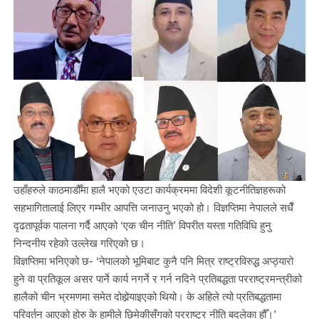
उहाँहरुले काठमाडौँमा हालै भएको एउटा कार्यक्रममा विदेशी कूटनीतिज्ञहरूको
सहभागितालाई लिएर गम्भीर आपत्ति जनाउनु भएको हो। विज्ञप्तिमा नेपालले सधैँ
दृढतापूर्वक पालना गर्दै आएको ‘एक चीन नीति’ विपरीत यस्ता गतिविधि हुनु
निन्दनीय रहेको उल्लेख गरिएको छ।
विज्ञप्तिमा भनिएको छ- ‘नेपालको भूमिबाट कुनै पनि मित्र राष्ट्रविरुद्ध अप्ठ्यारो
हुने वा प्रतिकूल असर पार्ने कार्य नगर्ने र गर्न नदिने प्रतिबद्धता परराष्ट्रमन्त्रीको
हालैको चीन भ्रमणमा समेत दोहोर्‍याइएको थियो। के अहिले त्यो प्रतिबद्धतामा
परिवर्तन आएको होरु के हामीले छिमेकीसँगको परराष्ट्र नीति बदलेका हौँ।’