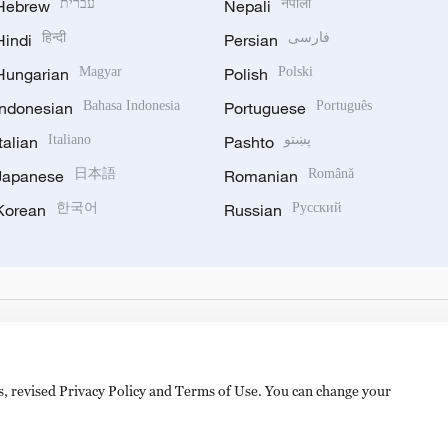
Hebrew
עברית
Nepali
नेपाली
Hindi
हिन्दी
Persian
فارسی
Hungarian
Magyar
Polish
Polski
Indonesian
Bahasa Indonesia
Portuguese
Português
Italian
Italiano
Pashto
پښتو
Japanese
日本語
Romanian
Română
Korean
한국어
Russian
Русский
es, revised Privacy Policy and Terms of Use. You can change your