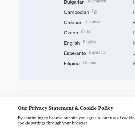
Bulgarian
Български
Cambodian
ខ្មែរ
Croatian
Hrvatski
Czech
Český
English
English
Esperanto
Esperanto
Filipino
Filipino
DOWNLOAD OUR APP
Our Privacy Statement & Cookie Policy
By continuing to browse our site you agree to our use of cooki
cookie settings through your browser.