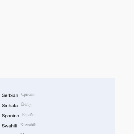
Serbian
Српски
Sinhala
සිංහල
Spanish
Español
Swahili
Kiswahili