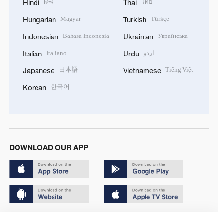
हिन्दी
ไทย
Hindi
Thai
Magyar
Türkçe
Hungarian
Turkish
Bahasa Indonesia
Українська
Indonesian
Ukrainian
Italiano
اردو
Italian
Urdu
日本語
Tiếng Việt
Japanese
Vietnamese
한국어
Korean
DOWNLOAD OUR APP