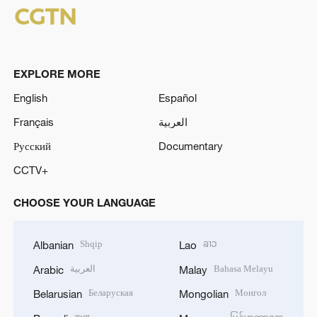
EXPLORE MORE
English
Español
Français
العربية
Русский
Documentary
CCTV+
CHOOSE YOUR LANGUAGE
Shqip
ລາວ
Albanian
Lao
العربية
Bahasa Melayu
Arabic
Malay
Беларуская
Монгол
Belarusian
Mongolian