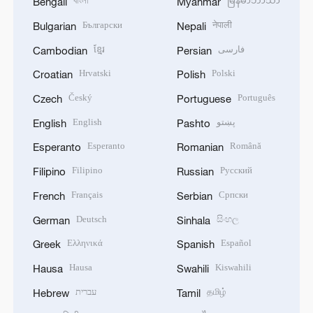
বাংলা
မြန်မာဘာသာ
Bengali
Myanmar
Български
नेपाली
Bulgarian
Nepali
ខ្មែរ
فارسی
Cambodian
Persian
Hrvatski
Polski
Croatian
Polish
Český
Português
Czech
Portuguese
English
پښتو
English
Pashto
Esperanto
Română
Esperanto
Romanian
Filipino
Русский
Filipino
Russian
Français
Српски
French
Serbian
Deutsch
සිංහල
German
Sinhala
Ελληνικά
Español
Greek
Spanish
Hausa
Kiswahili
Hausa
Swahili
עברית
தமிழ்
Hebrew
Tamil