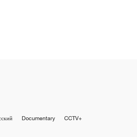
сский
Documentary
CCTV+