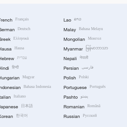
French
Français
Lao
ລາວ
German
Deutsch
Malay
Bahasa Melayu
Greek
Ελληνικά
Mongolian
Монгол
Hausa
Hausa
Myanmar
မြန်မာဘာသာ
Hebrew
עברית
Nepali
नेपाली
Hindi
हिन्दी
Persian
فارسی
Hungarian
Magyar
Polish
Polski
Indonesian
Bahasa Indonesia
Portuguese
Português
Italian
Italiano
Pashto
پښتو
Japanese
日本語
Romanian
Română
Korean
한국어
Russian
Русский