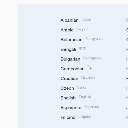
Albanian
Shqip
Arabic
العربية
Belarusian
Беларуская
Bengali
বাংলা
Bulgarian
Български
Cambodian
ខ្មែរ
Croatian
Hrvatski
Czech
Český
English
English
Esperanto
Esperanto
Filipino
Filipino