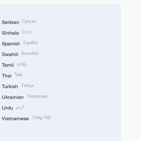
Serbian
Српски
Sinhala
සිංහල
Spanish
Español
Swahili
Kiswahili
Tamil
தமிழ்
Thai
ไทย
Turkish
Türkçe
Ukrainian
Українська
Urdu
اردو
Vietnamese
Tiếng Việt