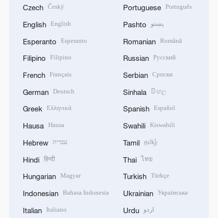
Český
Português
Czech
Portuguese
English
پښتو
English
Pashto
Esperanto
Română
Esperanto
Romanian
Filipino
Русский
Filipino
Russian
Français
Српски
French
Serbian
Deutsch
සිංහල
German
Sinhala
Ελληνικά
Español
Greek
Spanish
Hausa
Kiswahili
Hausa
Swahili
עברית
தமிழ்
Hebrew
Tamil
हिन्दी
ไทย
Hindi
Thai
Magyar
Türkçe
Hungarian
Turkish
Bahasa Indonesia
Українська
Indonesian
Ukrainian
Italiano
اردو
Italian
Urdu