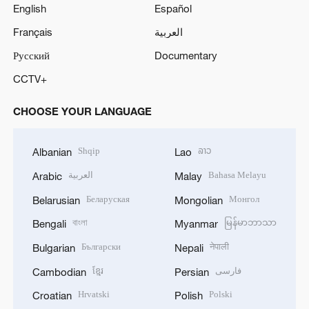
English
Español
Français
العربية
Русский
Documentary
CCTV+
CHOOSE YOUR LANGUAGE
Shqip
ລາວ
Albanian
Lao
العربية
Bahasa Melayu
Arabic
Malay
Беларуская
Монгол
Belarusian
Mongolian
বাংলা
မြန်မာဘာသာ
Bengali
Myanmar
Български
नेपाली
Bulgarian
Nepali
ខ្មែរ
فارسی
Cambodian
Persian
Hrvatski
Polski
Croatian
Polish