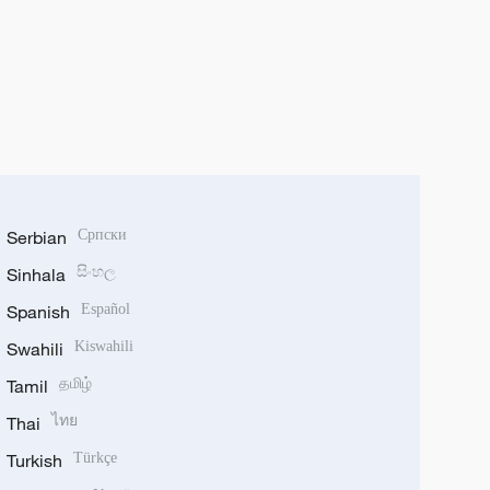
Serbian
Српски
Sinhala
සිංහල
Spanish
Español
Swahili
Kiswahili
Tamil
தமிழ்
Thai
ไทย
Turkish
Türkçe