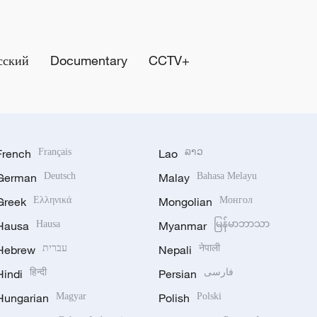
сский
Documentary
CCTV+
French
Français
Lao
ລາວ
German
Deutsch
Malay
Bahasa Melayu
Greek
Ελληνικά
Mongolian
Монгол
Hausa
Hausa
Myanmar
မြန်မာဘာသာ
Hebrew
עברית
Nepali
नेपाली
Hindi
हिन्दी
Persian
فارسی
Hungarian
Magyar
Polish
Polski