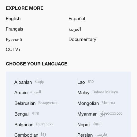
EXPLORE MORE
English
Español
Français
العربية
Русский
Documentary
CCTV+
CHOOSE YOUR LANGUAGE
Shqip
ລາວ
Albanian
Lao
العربية
Bahasa Melayu
Arabic
Malay
Беларуская
Монгол
Belarusian
Mongolian
বাংলা
မြန်မာဘာသာ
Bengali
Myanmar
Български
नेपाली
Bulgarian
Nepali
ខ្មែរ
فارسی
Cambodian
Persian