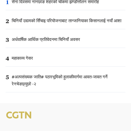
1
सेना दिवसमा नानछाङ शहरको चोकमा झण्डोत्तोलन समारोह
2
चिनियाँ उद्यमको सिँचाइ परियोजनाबाट तान्जानियाका किसानलाई नयाँ आशा
3
अर्धवार्षिक आर्थिक प्रतिवेदनमा चिनियाँ अवसर
4
महाकाव्य गेसर
5
#अल्पसंख्यक जाति# पठारभूमिको हुलाकीमार्गमा आवत-जावत गर्ने
रेनचेङछ्युछो -२