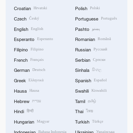
Hrvatski
Polski
Croatian
Polish
Český
Português
Czech
Portuguese
English
پښتو
English
Pashto
Esperanto
Română
Esperanto
Romanian
Filipino
Русский
Filipino
Russian
Français
Српски
French
Serbian
Deutsch
සිංහල
German
Sinhala
Ελληνικά
Español
Greek
Spanish
Hausa
Kiswahili
Hausa
Swahili
עברית
தமிழ்
Hebrew
Tamil
हिन्दी
ไทย
Hindi
Thai
Magyar
Türkçe
Hungarian
Turkish
Bahasa Indonesia
Українська
Indonesian
Ukrainian