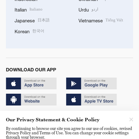
Italiano
اردو
Italian
Urdu
日本語
Tiếng Việt
Japanese
Vietnamese
한국어
Korean
DOWNLOAD OUR APP
Copyright © 2024 CGTN.
Our Privacy Statement & Cookie Policy
京ICP备20000184号
By continuing to browse our site you agree to our use of cookies, revised
Privacy Policy and Terms of Use. You can change your cookie settings
京公网安备 11010502050052号
through your browser.